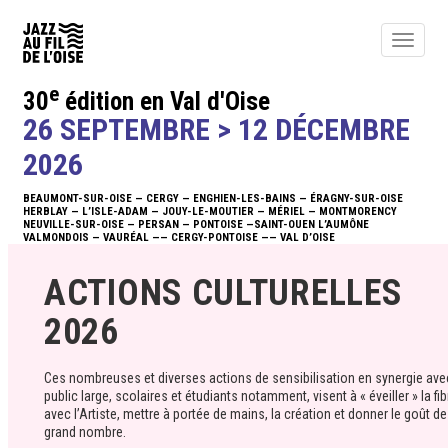
Toggle
navigat
e
30
édition en Val d'Oise
ACTUALITÉS
26 SEPTEMBRE > 12 DÉCEMBRE
ÉDITO
2026
BEAUMONT-SUR-OISE — CERGY — ENGHIEN-LES-BAINS — ÉRAGNY-SUR-OISE
PROGRAMME
HERBLAY — L’ISLE-ADAM — JOUY-LE-MOUTIER — MÉRIEL — MONTMORENCY
NEUVILLE-SUR-OISE — PERSAN — PONTOISE —SAINT-OUEN L’AUMÔNE
VALMONDOIS — VAURÉAL —— CERGY-PONTOISE —— VAL D’OISE
BILLETTERIE
ACTIONS CULTURELLES
NEWSLETTER
2026
INFOS
Ces nombreuses et diverses actions de sensibilisation en synergie avec 
ACTIONS
public large, scolaires et étudiants notamment, visent à « éveiller » la fib
avec l’Artiste, mettre à portée de mains, la création et donner le goût d
grand nombre.