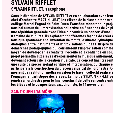
SYLVAIN RIFFLET
SYLVAIN RIFFLET, saxophone
Sous la direction de SYLVAIN RIFFLET et en collaboration avec leu
chef d’orchestre MARTIN LABAT, les élèves de la classe orchestre
collège Marcel Pagnol de Saint-Ouen-l’Aumône mèneront un proj
musical autour de l’improvisation collective en 5 séances de 2h p
une répétition générale avec l’idée d’aboutir à un concert d’une
trentaine de minutes. Ils exploreront différentes façons de créer 
musique spontanément : invention de motifs, ostinatos rythmique
dialogues entre instruments et improvisations guidées. Inspiré d
démarches pédagogiques qui considèrent l’improvisation comme
moyen de développer la créativité, l’écoute et la confiance en soi,
projet permettra aux élèves d’expérimenter la musique autrement
devenant acteurs de la création musicale. Le concert final présen
une suite de pièces mêlant écriture et improvisation, où chaque 
participera à la construction du discours musical de l’orchestre. C
moment de restitution mettra en valeur le travail collectif réalisé 
l’engagement artistique des élèves. Le trio de SYLVAIN RIFFLET s
joindra à l’orchestre pour le final conclusif de cette rencontre ent
les élèves et le compositeur, saxophoniste, le 14 novembre.
SAINT-OUEN L’AUMÔNE