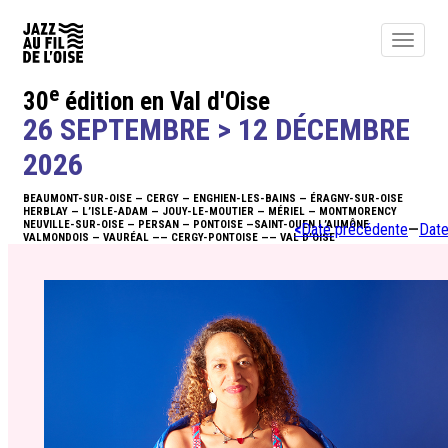
Toggle
navigat
e
30
édition en Val d'Oise
ACTUALITÉS
26 SEPTEMBRE > 12 DÉCEMBRE
ÉDITO
2026
BEAUMONT-SUR-OISE — CERGY — ENGHIEN-LES-BAINS — ÉRAGNY-SUR-OISE
PROGRAMME
HERBLAY — L’ISLE-ADAM — JOUY-LE-MOUTIER — MÉRIEL — MONTMORENCY
NEUVILLE-SUR-OISE — PERSAN — PONTOISE —SAINT-OUEN L’AUMÔNE
<
Date précédente
—
Date
VALMONDOIS — VAURÉAL —— CERGY-PONTOISE —— VAL D’OISE
BILLETTERIE
NEWSLETTER
INFOS
ACTIONS