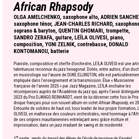
African Rhapsody
OLGA AMELCHENKO, saxophone alto, ADRIEN SANCHE
saxophone ténor, JEAN-CHARLES RICHARD, saxophon
soprano & baryton, QUENTIN GHOMARI, trompette,
SANDRO ZERAFA, guitare, LEÏLA OLIVESI, piano,
composition, YONI ZELNIK, contrebasse, DONALD
KONTOMANOU, batterie
Pianiste, compositrice et cheffe d’orchestre, LEÏLA OLIVESI est une arti
talentueuse reconnue du jazz hexagonal. Dotée, entre autres, d’un doct
en musicologie sur l’œuvre de DUKE ELLINGTON, elle est particulièremen
impliquée dans l’enseignement et la transmission. Élue « Musicienne
française de l’année 2025 » par Jazz Magazine, LEÏLA enchaîne les
récompenses auprès de l’Académie du jazz qui, après l’avoir distingué
2023 du Prix DJANGO REINHARDT, vient de lui décerner cette fois le Prix
disque français pour son nouvel album en octet
African Rhapsody
, en 2
Entourée de solistes de haut vol, tous leader de leur propre formation, 
OLIVESI, en maîtresse des couleurs orchestrales, rend hommage à l’Afr
de ses origines mauritaniennes entrelaçant avec grâce écriture et
improvisation, dans un jazz irradiant de swing et de modernité.
re
1
partie : rendu du travail des élèves de l’école de musique de Vauréal.