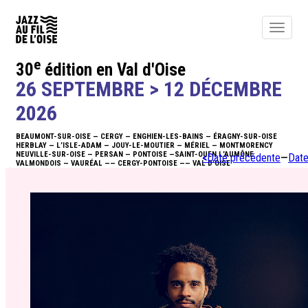
Toggle
navigat
e
30
édition en Val d'Oise
ACTUALITÉS
26 SEPTEMBRE > 12 DÉCEMBRE
ÉDITO
2026
BEAUMONT-SUR-OISE — CERGY — ENGHIEN-LES-BAINS — ÉRAGNY-SUR-OISE
PROGRAMME
HERBLAY — L’ISLE-ADAM — JOUY-LE-MOUTIER — MÉRIEL — MONTMORENCY
NEUVILLE-SUR-OISE — PERSAN — PONTOISE —SAINT-OUEN L’AUMÔNE
<
Date précédente
—
Date
VALMONDOIS — VAURÉAL —— CERGY-PONTOISE —— VAL D’OISE
BILLETTERIE
NEWSLETTER
INFOS
ACTIONS