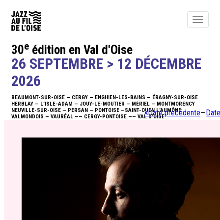
Toggle
navigat
e
30
édition en Val d'Oise
ACTUALITÉS
26 SEPTEMBRE > 12 DÉCEMBRE
ÉDITO
2026
BEAUMONT-SUR-OISE — CERGY — ENGHIEN-LES-BAINS — ÉRAGNY-SUR-OISE
PROGRAMME
HERBLAY — L’ISLE-ADAM — JOUY-LE-MOUTIER — MÉRIEL — MONTMORENCY
NEUVILLE-SUR-OISE — PERSAN — PONTOISE —SAINT-OUEN L’AUMÔNE
<
Date précédente
—
Date
VALMONDOIS — VAURÉAL —— CERGY-PONTOISE —— VAL D’OISE
BILLETTERIE
NEWSLETTER
INFOS
ACTIONS