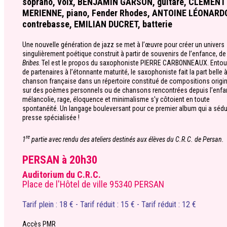
soprano, voix, BENJAMIN GARSON, guitare, CLÉMENT
MERIENNE, piano, Fender Rhodes, ANTOINE LÉONARD
contrebasse, EMILIAN DUCRET, batterie
Une nouvelle génération de jazz se met à l’œuvre pour créer un univers
singulièrement poétique construit à partir de souvenirs de l’enfance, de
Bribes
. Tel est le propos du saxophoniste PIERRE CARBONNEAUX. Entou
de partenaires à l’étonnante maturité, le saxophoniste fait la part belle à
chanson française dans un répertoire constitué de compositions origi
sur des poèmes personnels ou de chansons rencontrées depuis l’enfa
mélancolie, rage, éloquence et minimalisme s’y côtoient en toute
spontanéité. Un langage bouleversant pour ce premier album qui a sédui
presse spécialisée !
re
1
partie avec rendu des ateliers destinés aux élèves du C.R.C. de Persan.
PERSAN à 20h30
Auditorium du C.R.C.
Place de l'Hôtel de ville 95340 PERSAN
Tarif plein : 18 € - Tarif réduit : 15 € - Tarif réduit : 12 €
Accès PMR