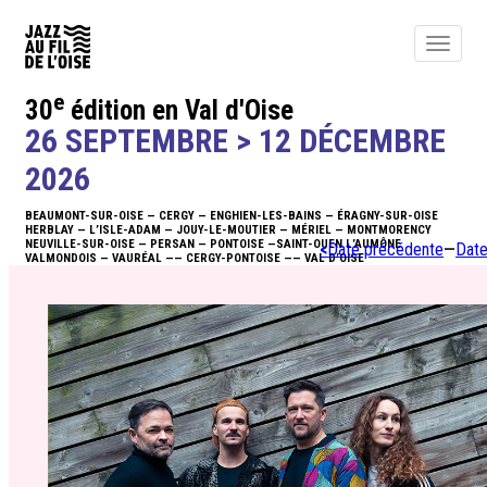
Toggle
navigat
e
30
édition en Val d'Oise
ACTUALITÉS
26 SEPTEMBRE > 12 DÉCEMBRE
ÉDITO
2026
BEAUMONT-SUR-OISE — CERGY — ENGHIEN-LES-BAINS — ÉRAGNY-SUR-OISE
PROGRAMME
HERBLAY — L’ISLE-ADAM — JOUY-LE-MOUTIER — MÉRIEL — MONTMORENCY
NEUVILLE-SUR-OISE — PERSAN — PONTOISE —SAINT-OUEN L’AUMÔNE
<
Date précédente
—
Date
VALMONDOIS — VAURÉAL —— CERGY-PONTOISE —— VAL D’OISE
BILLETTERIE
NEWSLETTER
INFOS
ACTIONS